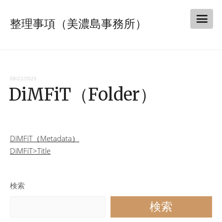
整理事項（美濃島事務所）
08/22/2025
DiMFiT（Folder）
投
DiMFiT（Metadata）
DiMFiT>Title
稿
ナ
検索
ビ
検索