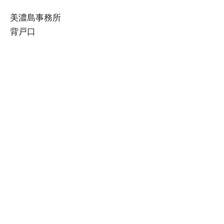
ゲ
美濃島事務所
ー
背戸口
シ
ョ
ン