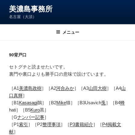
コ
美濃島事務所
ン
名古屋（大須）
テ
ン
ツ
メニュー
へ
ス
キ
90背戸口
ッ
セトグチと読ませたいです。
プ
裏門や裏口よりも勝手口の意味で設けています。
［A1
美濃島政樹
］［A2
河合みか
］［A3
山田大樹
］［A4
山
口真輝
］
［B1
Kasasagi
鵲］［B2
Mike
猫］［B3Usavich
兎
］［B4
蜂
hati］［B5
Kuro
黒］
［G
ナンバー記事
］
［P1
索引
］［P2
整理事項
］［
P3書籍紹介
］［
P4掲載文
献
］