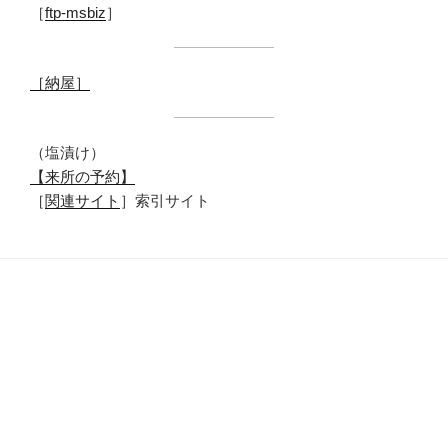
［
ftp-msbiz
］
［納屋］
（塩漬け）
【来所の予約】
［
関連サイト
］索引サイト