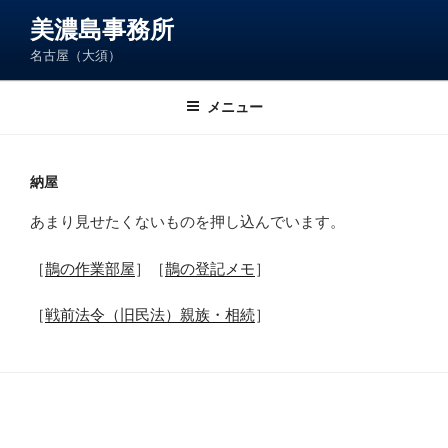
コ
美濃島事務所
ン
名古屋（大須）
テ
ン
ツ
メニュー
へ
ス
キ
納屋
ッ
あまり見せたくないものを押し込んでいます。
プ
［
鵲の作業部屋
］［
鵲の登記メモ
］
［
戦前法令（旧民法）親族・相続
］