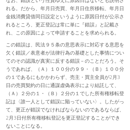
なお、錯誤という性質ゆえに原因日はないとも説明さ
れる。だから、年月日売買、年月日住所移転、年月日
金銭消費貸借同日設定というように原因日付が公示さ
れるところ、更正登記は常に単に『錯誤』と記載さ
れ、この原因によって申請することを求められる。
この錯誤は、民法９５条の意思表示に対応する意思を
欠く錯誤／表意者が法律行為の基礎とした事情につい
てのその認識が真実に反する錯誤－のことだろう。そ
うであれば、（Ａ）１００分の９９・（Ｂ）１００分
の１であるにもかかわらず、売主・買主全員が2月3
日の売買契約の日に通謀虚偽表示により結託して、
（Ａ）２分の１・（Ｂ）２分の１でした所有権移転登
記は〈誰一人として錯誤に陥っていない〉。したがっ
て、更正が錯誤でなければならないのであるならば、
2月3日付所有権移転登記を更正登記することができ
ないことになる。