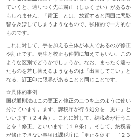
ていくと、辿りつく先に粛正（しゅくせい）があるか
もしれません。「粛正」とは、放置すると周囲に悪影
響を及ぼしてしまうようなもので、強権的で一方的な
ものです。
これに対して、手を加える主体が本人であるのが修正
や訂正です。更生と校正も仲間に加えてもいい。この
ような区別でどうかでしょうか。なお、まったく違っ
たものを差し替えるようなものは「出直してこい」と
なる。訂正印に限界があることと同じことです。
☆具体的事例
国税通則法はこの更正と修正の二つを上のように使い
分けています。まず、課税庁が行う処分を「更正」と
いいます（２４条）。これに対して、納税者が行うこ
とを「修正」といいます（１９条）。そして、納税者
が修正できない事項は課税庁に「更正を促す」（２３