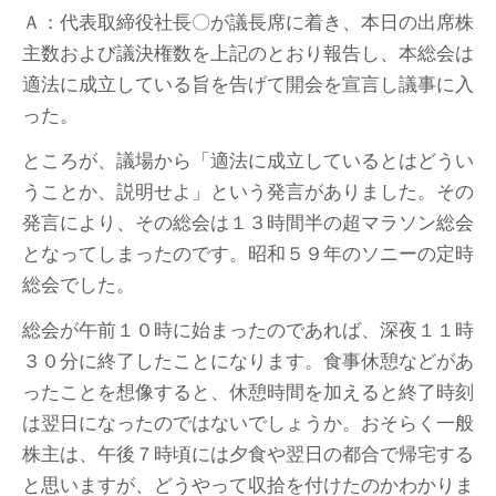
Ａ：代表取締役社長〇が議長席に着き、本日の出席株
主数および議決権数を上記のとおり報告し、本総会は
適法に成立している旨を告げて開会を宣言し議事に入
った。
ところが、議場から「適法に成立しているとはどうい
うことか、説明せよ」という発言がありました。その
発言により、その総会は１３時間半の超マラソン総会
となってしまったのです。昭和５９年のソニーの定時
総会でした。
総会が午前１０時に始まったのであれば、深夜１１時
３０分に終了したことになります。食事休憩などがあ
ったことを想像すると、休憩時間を加えると終了時刻
は翌日になったのではないでしょうか。おそらく一般
株主は、午後７時頃には夕食や翌日の都合で帰宅する
と思いますが、どうやって収拾を付けたのかわかりま