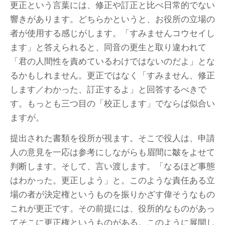
更正という言葉には、修正や訂正と比べ日常的でない
響きがあります。どちらかというと、お役所の立場の
者が使用する感じがします。「すみませんコウセイし
ます」と答えられると、同音の更生と取り違われて
「君の人間性を責めているわけではないのだよ」とな
るかもしれません。更正ではなく「すみません、修正
します／わかった、訂正するよ」と回答するべきで
す。もっとも三つ目の「校正します」でならば似合い
ますが。
提出された書類を役所が視ます。そこで役人は、申請
人の意見を一応は参考にしながらも眉間に皺をよせて
判断します。そして、言い渡します。「なるほど事態
はわかった。更正しよう」と。このような責任ある立
場の者が決定権というものを振りかざす偉そうなもの
これが更正です。その前提には、役所的なものがあっ
てそこに更正権というものがある。このように展開し