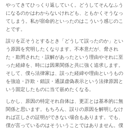
やってきてひっくり返していく。どうしてそんなふう
になるのかはわからないけれども、ともかくそうなっ
てしまう。私が宿命的といったのはこういう感じのこ
とです。
誤りを正そうとするとき「どうして誤ったのか」とい
う原因を究明したくなります。不本意だが、脅され
た・欺罔された・誤解があったという理由やそれに至
った経緯を、時には因果関係と共に強く追求します。
そして、僕ら法律家は、誤った経緯や理由というもの
を強迫・詐欺・錯誤・通謀虚偽表示という法律原因と
いう固定したものに当て嵌めたくなる。
しかし、原因の特定それ自体は、更正とは基本的に無
関係と思います。もちろん、誤りの原因を解明しなけ
れば正しさの証明ができない場合もあります。でも、
僕が言っているのはそういうことではありません。僕