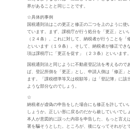
界があることと同じことです。
☆具体的事例
国税通則法はこの更正と修正の二つを上のように使
ています。まず、課税庁が行う処分を「更正」とい
（２４条）。これに対して、納税者が行うことを「
といいます（１９条）。そして、納税者が修正でき
項は課税庁に「更正を促す」（２３条）といいます
国税通則法と同じように不動産登記法を考えるので
ば、登記所側を「更正」とし、申請人側は「修正」
ます。「課税標準等又は税額等」は「登記簿」に該
ような部分なのでしょう。
☆
納税者が虚偽の申告をした場合にも修正を許してい
しょうか。正しい形に戻るのだから赦していいでし
本人が意図的に誤った内容を申告した、もっと言え
署を騙そうとした。ところが、後になってそれがと