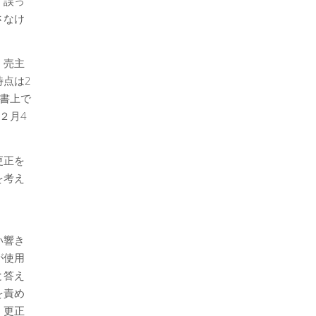
。誤っ
さなけ
。売主
点は2
書上で
２月4
更正を
を考え
い響き
が使用
と答え
を責め
。更正