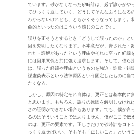
ています。砂がなくなった砂時計は、必ず誰かがや
てひっくり返していく。どうしてそんなふうになる
わからないけれども、ともかくそうなってしまう。
命的といったのはこういう感じのことです。
誤りを正そうとするとき「どうして誤ったのか」と
因を究明したくなります。不本意だが、脅された・
れた・誤解があったという理由やそれに至った経緯
には因果関係と共に強く追求します。そして、僕ら
は、誤った経緯や理由というものを強迫・詐欺・錯
謀虚偽表示という法律原因という固定したものに当
たくなる。
しかし、原因の特定それ自体は、更正とは基本的に
と思います。もちろん、誤りの原因を解明しなけれ
さの証明ができない場合もあります。でも、僕が言
るのはそういうことではありません。僕がここで伝
のは、更正の要素です。正しさだけで砂時計をコト
っくり返せばいい。そもそも「正しいこと」という