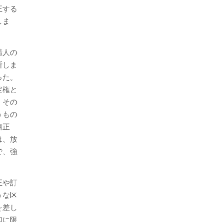
正する
しま
請人の
断しま
った。
定権と
。その
うもの
粛正
は、放
で、強
正や訂
うな区
を差し
印に限