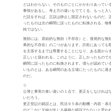
どはわからない。そのものごとにかかわりあってい
事情があるし、考え方の違いもでてくる。もっと入
だ話をすれば、正誤は静止し固定されないものだ。
ったものは次の瞬間に誤ったものに転換される。物
純ではない。
無効には、原始的な無効（不存在）と、後発的な無
果的な不存在）の二つがあります。詐欺にあっても
を主張するまでは尊重することになり、ある面から
正しいと扱われる。このように、正しかったもので
瞬間に誤ったものに転換されます。僕らが認めてい
いものとは、ある瞬間のある立場にたったものに過
のだ。
☆
公簿と事実の食い違いの１点で、更正をしなければ
いだろう。
更正登記の錯誤とは、民法９５条の動機・内容・表
のどこかに欠缺が生じる厳格な錯誤でなないと思わ