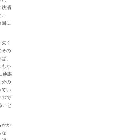
金銭消
とこ
原因に
を欠く
のその
れば、
にもか
に通謀
２分の
ってい
いので
ること
もかか
らな