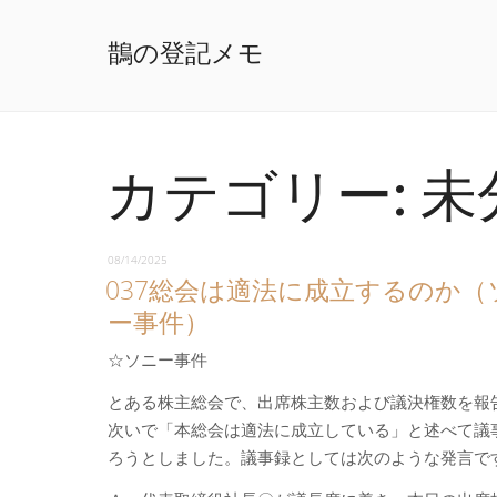
鵲の登記メモ
カテゴリー:
未
08/14/2025
037総会は適法に成立するのか（
ー事件）
☆ソニー事件
とある株主総会で、出席株主数および議決権数を報
次いで「本総会は適法に成立している」と述べて議
ろうとしました。議事録としては次のような発言で