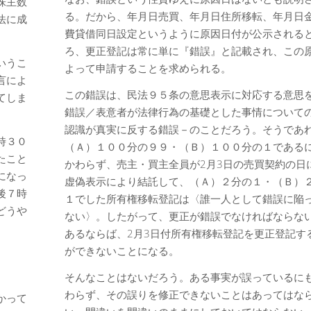
株主数
る。だから、年月日売買、年月日住所移転、年月日
法に成
費貸借同日設定というように原因日付が公示される
ろ、更正登記は常に単に『錯誤』と記載され、この
いうこ
よって申請することを求められる。
言によ
この錯誤は、民法９５条の意思表示に対応する意思
てしま
錯誤／表意者が法律行為の基礎とした事情について
。
認識が真実に反する錯誤－のことだろう。そうであ
時３０
（Ａ）１００分の９９・（Ｂ）１００分の１である
たこと
かわらず、売主・買主全員が2月3日の売買契約の日
になっ
虚偽表示により結託して、（Ａ）２分の１・（Ｂ）
後７時
１でした所有権移転登記は〈誰一人として錯誤に陥
どうや
ない〉。したがって、更正が錯誤でなければならな
あるならば、2月3日付所有権移転登記を更正登記す
ができないことになる。
そんなことはないだろう。ある事実が誤っているに
わらず、その誤りを修正できないことはあってはな
かって