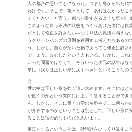
人の都合の悪いことになった。つまり身から出た錆
わけです。そこで、飄々として「あれはなかったこ
てください」と言う。都合が良すぎるような気がし
このような自ら不法の状態をつくりあげた者には自
だとして修正を許さない―つまり法の救済を与えな
うクリーンハンズの原則を適用する考え方もあるの
う。しかし、自らが招いた禍であっても修正は許さ
でしょう。改心したという人もいる。しかし、これ
いった問題ではなくて、そういった次元の話ではな
単に《誤りは正しい形に戻すべき》ということなの
☆
世の中は正しい形を強く追い求めます。そこにはど
が働くのかという質問には上手く答えることができ
ん。しかし、そこに働く力学の名称やそこに何らか
が介在するのかということは別として、正しい形に
ることは宿命的なものだと思います。
更正をするということは、砂時計をひっくり返すこ