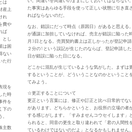
い。間違いを間違いのままにしておいてはならない
とは
た事実はあらゆる手段を使って正しい状態に引き直
財産上
ればならないのだ。
けれ
を費や
なお、錯誤にだって時点（原因日）があると思える
れば
が通謀に加担していなければ、売主が錯誤に陥った時
」とし
月3日となる。売買契約書上は正しかったが登記申請
屋は困
２分の1という誤記が生じたのならぱ、登記申請した
得ない
日が錯誤に陥った日になる。
いた行
どこかに混乱が生じているような気がした。まずは
するということが、どういうことなのかということ
てみよう。
表現を
☆更正することについて
した時
更正という言葉には、修正や訂正と比べ日常的でな
事件を
があります。どちらかというと、お役所の立場の者
く下の
する感じがします。「すみませんコウセイします」
う。
られると、同音の更生と取り違われて「君の人間性
株主数
ているわけではないのだよ」となるかもしれません