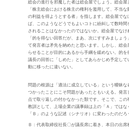
総会の進行を邪魔した者は総会屋でしょう。総会屋
「株主総会における株主の権利を濫用して、不当な
の利益を得ようとする者」を指します。総会屋でな
ば、このようなどうでもよいコトに紛糾して数時間
されることはなかったのではないか。総会屋でなけ
「的を得ない回答だが、まあ、次にすすみましょう
て発言者は矛先を納めたと思います。しかし、総会
らせることが目的にあるから手綱を緩めない。的を
議長の回答に「しめた」としてあらかじめ予定して
動に移ったに違いない。
問題の根源は「適法に成立している」という曖昧な
つかったことにこそ問題があったともいえる。発言
点で取り返しの付かなかった類です。そこで、この
教訓として、上場企業の議事録は上の「Ａ」ではな
「Ｂ」のような記述（シナリオ）に変わったのだろ
Ｂ：代表取締役社長〇が議長席に着き、本日の出席