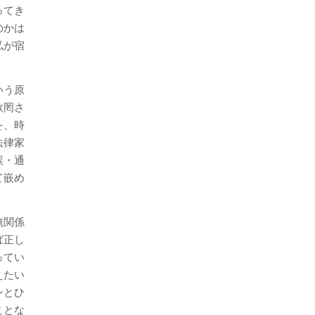
ってき
のかは
私が宿
いう原
欺罔さ
を、時
法律家
誤・通
て嵌め
無関係
ば正し
ってい
えたい
ンとひ
ことな