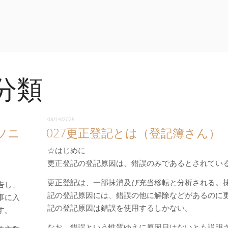
分類
08/14/2025
ソニ
027更正登記とは（登記簿さん）
☆はじめに
更正登記の登記原因は、錯誤のみであるとされてい
更正登記は、一部抹消及び充当移転と分析される。
告し、
記の登記原因には、錯誤の他に解除などがあるのに
事に入
記の登記原因は錯誤を使用するしかない。
す。
なお、錯誤という性質ゆえに原因日はないとも説明