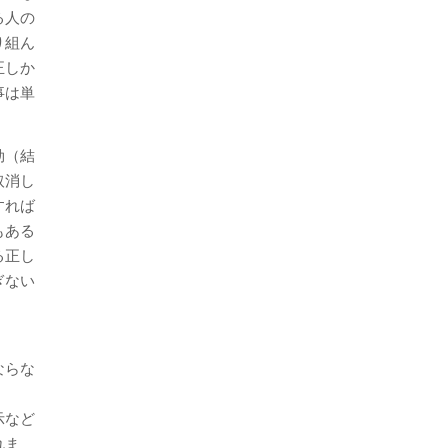
る人の
り組ん
正しか
事は単
効（結
取消し
すれば
もある
る正し
ぎない
ならな
示など
れま