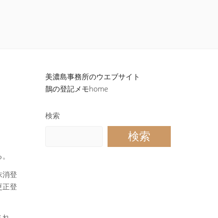
美濃島事務所のウエブサイト
鵲の登記メモhome
検索
検索
る。
抹消登
更正登
され