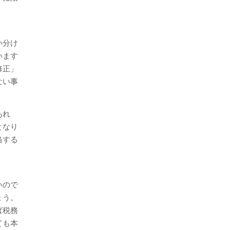
い分け
います
修正」
ない事
。
あれ
となり
当する
いので
ょう。
ば税務
ても本