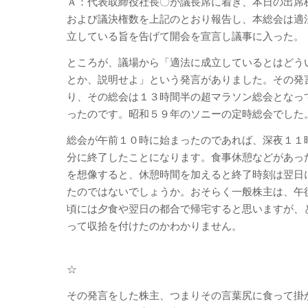
Ａ：代表取締役社長〇が議長席に着き、本日の出席
および議決権数を上記のとおり報告し、本総会は適
立している旨を告げて開会を宣言し議事に入った。
ところが、議場から「適法に成立しているとはどう
とか、説明せよ」という発言がありました。その発
り、その総会は１３時間半の超マラソン総会となっ
ったのです。昭和５９年のソニーの定時総会でした
総会が午前１０時に始まったのであれば、深夜１１
分に終了したことになります。食事休憩などがあっ
を想像すると、休憩時間を加えると終了時刻は翌日
たのではないでしょうか。おそらく一般株主は、午
頃には夕食や翌日の都合で帰宅すると思いますが、
って収拾を付けたのかわかりません。
☆
その発言をした株主、つまりその言葉尻に食って掛