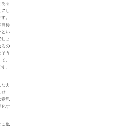
である
とにし
ます。
業自得
いとい
でしょ
れるの
はそう
くて、
です。
んな力
ませ
の意思
変化す
とに似