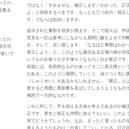
べての
ではなく「すみません、修正します／わかった、訂
足数を
よ」と回答するべきです。もっとも三つ目の「校正
。
す」でならば似合いますが。
提出された書類を役所が視ます。そこで役人は、申
意見を一応は参考にしながらも眉間に皺をよせて判
（どの
す。そして、言い渡します。「なるほど事態はわか
易方式
更正しよう」と。このような責任ある立場の者が決
が多いで
いうものを振りかざす偉そうなものこれが更正です
前提には、役所的なものがあってそこに更正権とい
がある。このように展開していくと、辿りつく先に
（しゅくせい）があるかもしれません。「粛正」と
置すると周囲に悪影響を及ぼしてしまうようなもの
権的で一方的なものです。
これに対して、手を加える主体が本人であるのが修
正です。更生と校正も仲間に加えてもいい。このよ
別でどうかでしょうか。なお、まったく違ったもの
替えるようなものは「出直してこい」となる。訂正