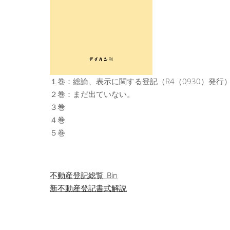
１巻：総論、表示に関する登記（R4（0930）発行
２巻：まだ出ていない。
３巻
４巻
５巻
投
不動産登記総覧_Bin
新不動産登記書式解説
稿
ナ