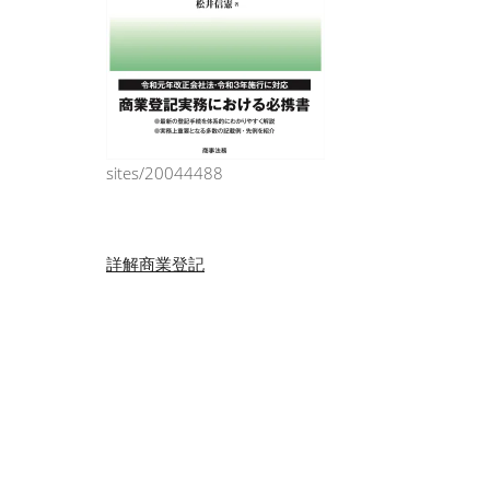
sites/20044488
投
詳解商業登記
稿
ナ
ビ
ゲ