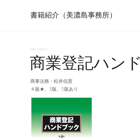
書籍紹介（美濃島事務所）
08/11/2025
商業登記ハン
商事法務・松井信憲
４版★、3版、5版あり