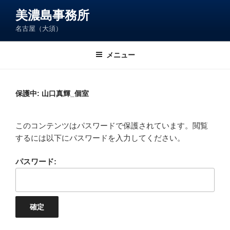
コ
美濃島事務所
ン
名古屋（大須）
テ
ン
ツ
メニュー
へ
ス
キ
保護中: 山口真輝_個室
ッ
プ
このコンテンツはパスワードで保護されています。閲覧
するには以下にパスワードを入力してください。
パスワード: