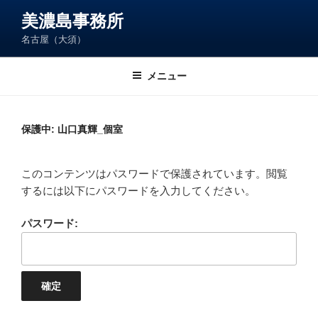
コ
美濃島事務所
ン
名古屋（大須）
テ
ン
ツ
メニュー
へ
ス
キ
保護中: 山口真輝_個室
ッ
プ
このコンテンツはパスワードで保護されています。閲覧
するには以下にパスワードを入力してください。
パスワード: