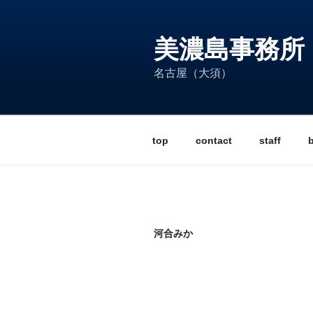
コ
ン
テ
美濃島事務所
ン
名古屋（大須）
ツ
へ
ス
キ
top
contact
staff
ッ
プ
河合みか