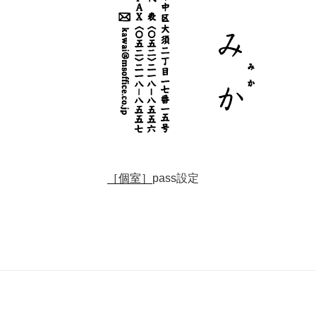
［個室］
pass設定