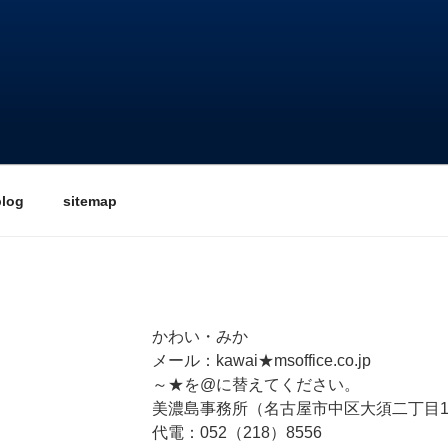
blog
sitemap
かわい・みか
メール：kawai★msoffice.co.jp
～★を@に替えてください。
美濃島事務所（名古屋市中区大須二丁目1
代電：052（218）8556