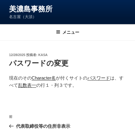
コ
美濃島事務所
ン
名古屋（大須）
テ
ン
ツ
メニュー
へ
ス
キ
投
12/28/2025
投稿者:
KASA
稿
ッ
パスワードの変更
日:
プ
現在のその
Character名
が付くサイトの
パスワード
は、す
べて
乱数表一
の行１・列３です。
投
前
前
稿
の
代表取締役等の住所非表示
ナ
投