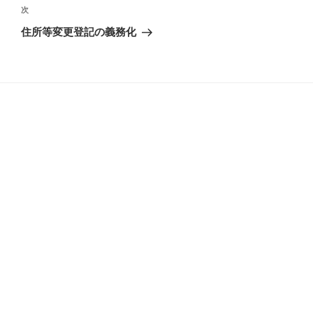
ビ
稿
次
次
ゲ
の
住所等変更登記の義務化
投
ー
稿
シ
ョ
ン